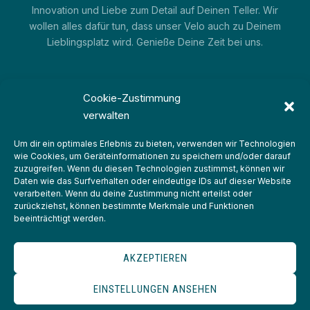
Innovation und Liebe zum Detail auf Deinen Teller. Wir
wollen alles dafür tun, dass unser Velo auch zu Deinem
Lieblingsplatz wird. Genieße Deine Zeit bei uns.
Cookie-Zustimmung
verwalten
Um dir ein optimales Erlebnis zu bieten, verwenden wir Technologien
wie Cookies, um Geräteinformationen zu speichern und/oder darauf
zuzugreifen. Wenn du diesen Technologien zustimmst, können wir
IMPRESSUM
Daten wie das Surfverhalten oder eindeutige IDs auf dieser Website
verarbeiten. Wenn du deine Zustimmung nicht erteilst oder
DATENSCHUTZERKLÄRUNG
zurückziehst, können bestimmte Merkmale und Funktionen
beeinträchtigt werden.
COOKIE-RICHTLINIE (EU)
AKZEPTIEREN
© 2026
Velo Landau
. All rights reserved.
EINSTELLUNGEN ANSEHEN