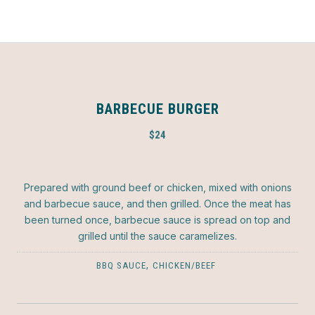
BARBECUE BURGER
$24
Prepared with ground beef or chicken, mixed with onions
and barbecue sauce, and then grilled. Once the meat has
been turned once, barbecue sauce is spread on top and
grilled until the sauce caramelizes.
,
BBQ SAUCE
CHICKEN/BEEF