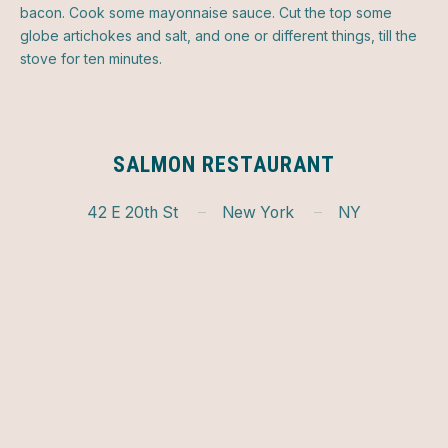
bacon. Cook some mayonnaise sauce. Cut the top some
globe artichokes and salt, and one or different things, till the
stove for ten minutes.
SALMON RESTAURANT
42 E 20th St
New York
NY