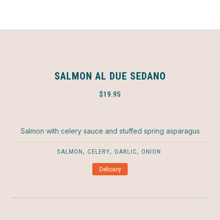
SALMON AL DUE SEDANO
$19.95
Salmon with celery sauce and stuffed spring asparagus
,
,
,
SALMON
CELERY
GARLIC
ONION
Delicacy