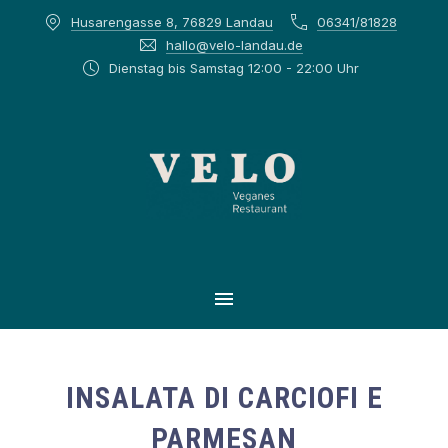
Husarengasse 8, 76829 Landau
06341/81828
CLOS
hallo@velo-landau.de
Dienstag bis Samstag 12:00 - 22:00 Uhr
MAIN NAVIGATION
INSALATA DI CARCIOFI E
PARMESAN